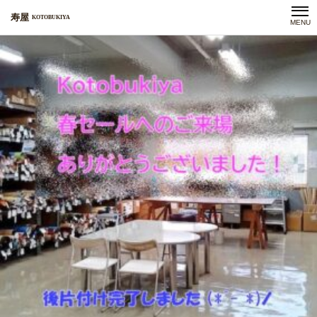
Tag Archive: 袋物
寿屋
KOTOBUKIYA
MENU