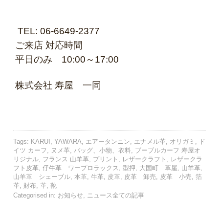
TEL: 06-6649-2377
ご来店 対応時間
平日のみ 10:00～17:00
株式会社 寿屋 一同
Tags:
KARUI
,
YAWARA
,
エアータンニン
,
エナメル革
,
オリガミ
,
ド
イツ カーフ
,
ヌメ革
,
バッグ、小物、衣料
,
ブーブルカーフ 寿屋オ
リジナル
,
フランス 山羊革
,
プリント
,
レザークラフト
,
レザークラ
フト皮革
,
仔牛革 ワープロラックス
,
型押
,
大国町 革屋
,
山羊革
,
山羊革 シェーブル
,
本革
,
牛革
,
皮革
,
皮革 卸売
,
皮革 小売
,
箔
革
,
財布
,
革
,
靴
Categorised in:
お知らせ
,
ニュース全ての記事